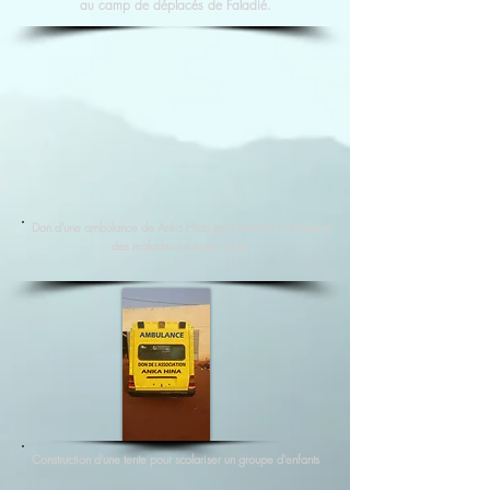
au camp de déplacés de Faladié.
Don d'une ambulance de Anka Hina pour faciliter le transport
des malades en zone rurale.
Construction d'une tente pour scolariser un groupe d'enfants