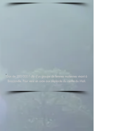
Don de 200 000 F cfa d'un groupe de femmes maliennes vivant à
Brazzaville. Pour venir en aide aux déplacés du centre du Mali.