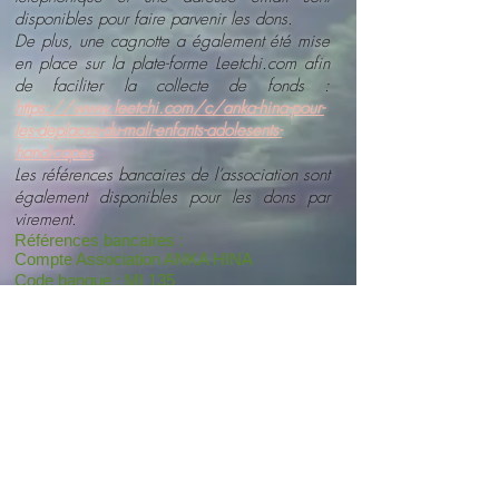
disponibles pour faire parvenir les dons.
De plus, une cagnotte a également été mise
en place sur la plate-forme Leetchi.com afin
de faciliter la collecte de fonds :
https://www.leetchi.com/c/anka-hina-pour-
les-deplaces-du-mali-enfants-adolesents-
handicapes
Les références bancaires de l’association sont
également disponibles pour les dons par
virement.
Références bancaires :
Compte Association ANKA HINA
Code banque : ML135
Code guichet : 01009
Numéro de compte : 072582520009 Clé
rib : 47
Domiciliation :
Banque atlantique Mali IBAN : ML13
ML13 5010 0907 2582 5200 0947 SWIFT :
ATMLMLBAXXX
LES PROJETS