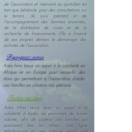
de l’association et intervient au quotidien en
tant que bénévole pour des consultations sur
le terrain, du suivi prénatal et de
l’accompagnement des femmes enceintes,
de la distribution de vivres et de la
recherche de financements. Elle a financé
de ses propres deniers le démarrage des
activités de l’association.
Rejoignez-nous
Anka hina lance un appel à la solidarité en
Afrique et en Europe pour recueillir des
dons qui permettront à l’association d’aider
ces familles en situation très précaire.
Faites un don
Anka Hina lance donc un appel à la
solidarité à toutes les personnes de bonne
volonté, afin de soutenir ces familles qui
pourraient être les nôtres. Une ligne
téléphonique et une adresse email sont