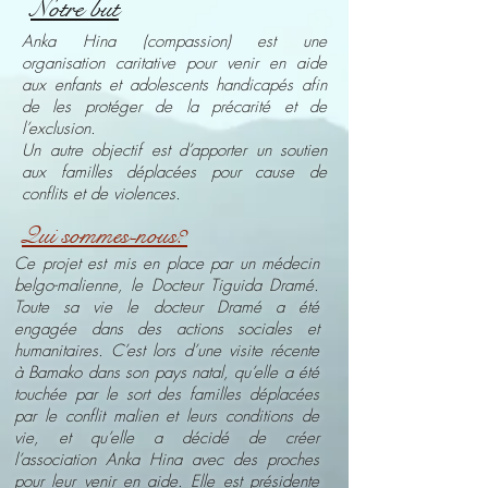
Notre but
Anka Hina (compassion) est une
organisation caritative pour venir en aide
aux enfants et adolescents handicapés afin
de les protéger de la précarité et de
l’exclusion.
Un autre objectif est d’apporter un soutien
aux familles déplacées pour cause de
conflits et de violences.
Qui sommes-nous?
Ce projet est mis en place par un médecin
belgo-malienne, le Docteur Tiguida Dramé.
Toute sa vie le docteur Dramé a été
engagée dans des actions sociales et
humanitaires. C’est lors d’une visite récente
à Bamako dans son pays natal, qu’elle a été
touchée par le sort des familles déplacées
par le conflit malien et leurs conditions de
vie, et qu’elle a décidé de créer
l’association Anka Hina avec des proches
pour leur venir en aide. Elle est présidente