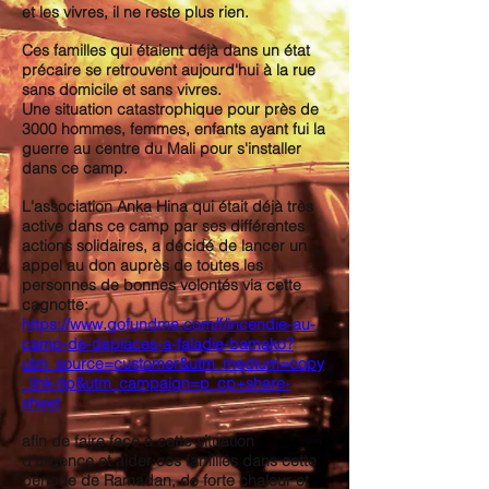
et les vivres, il ne reste plus rien.
Ces familles qui étaient déjà dans un état
précaire se retrouvent aujourd'hui à la rue
sans domicile et sans vivres.
Une situation catastrophique pour près de
3000 hommes, femmes, enfants ayant fui la
guerre au centre du Mali pour s'installer
dans ce camp.
L'association Anka Hina qui était déjà très
active dans ce camp par ses différentes
actions solidaires, a décidé de lancer un
appel au don auprès de toutes les
personnes de bonnes volontés via cette
cagnotte:
https://www.gofundme.com/f/incendie-au-
camp-de-deplaces-a-faladie-bamako?
utm_source=customer&utm_medium=copy
_link-tip&utm_campaign=p_cp+share-
sheet
afin de faire face à cette situation
d'urgence et aider ces familles dans cette
période de Ramadan, de forte chaleur et