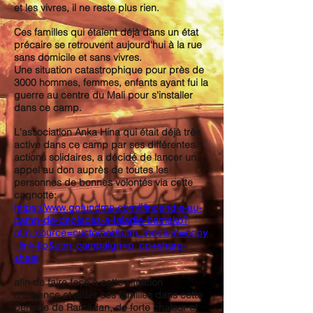
et les vivres, il ne reste plus rien.
Ces familles qui étaient déjà dans un état
précaire se retrouvent aujourd'hui à la rue
sans domicile et sans vivres.
Une situation catastrophique pour près de
3000 hommes, femmes, enfants ayant fui la
guerre au centre du Mali pour s'installer
dans ce camp.
L'association Anka Hina qui était déjà très
active dans ce camp par ses différentes
actions solidaires, a décidé de lancer un
appel au don auprès de toutes les
personnes de bonnes volontés via cette
cagnotte:
https://www.gofundme.com/f/incendie-au-
camp-de-deplaces-a-faladie-bamako?
utm_source=customer&utm_medium=copy
_link-tip&utm_campaign=p_cp+share-
sheet
afin de faire face à cette situation
d'urgence et aider ces familles dans cette
période de Ramadan, de forte chaleur et