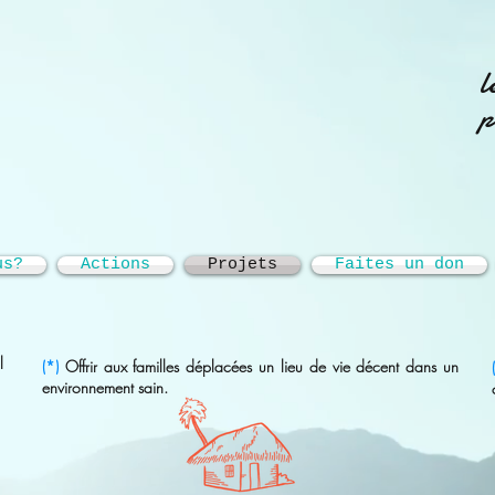
l
p
us?
Actions
Projets
Faites un don
l
(*)
Offrir aux familles déplacées un lieu
de vie
décent dans un
environnement sain.