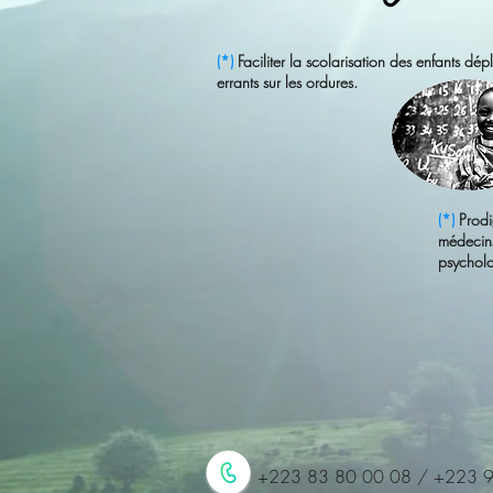
(*)
Faciliter la scolarisation des enfants dép
errants sur les ordures.
(*)
Prodi
médecins
psycholo
+223 83 80 00 08 / +223 