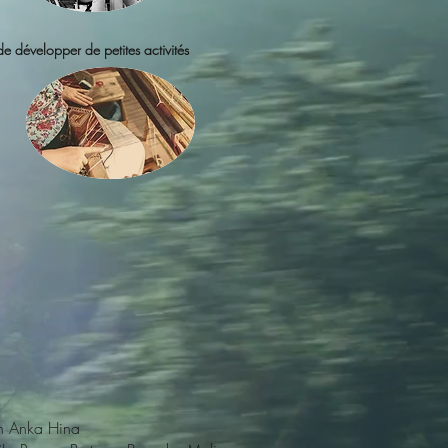
e développer de petites activités
on Anka Hina