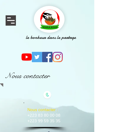
le bonheur dans le partage
Nous contacter
Nous contacter :
+223 83 80 00 08
+223
99 59 35 35