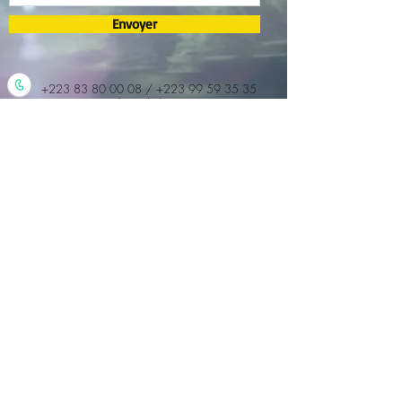
Envoyer
+223 83 80 00 08
/ +223
99 59 35 35
​
info@ankahina.org
Association Anka Hina
Sotuba ACI Rue nc Porte nc Bamako Mali