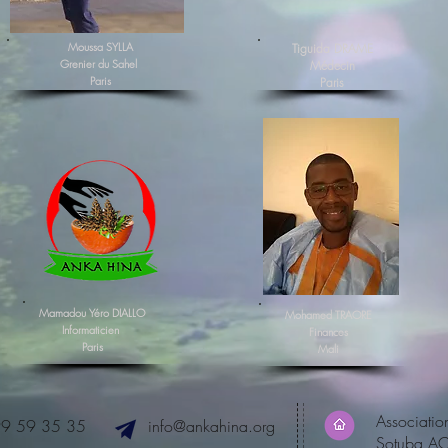
Moussa SYLLA
Tiguida DRAME
Grenier du Sahel
Médecin
Paris
Paris
Mamadou Yéro DIALLO
Mohamed TRAORE
Informaticien
Finances
Paris
Mali
Associati
99 59 35 35
info@ankahina.org
​
Sotuba AC