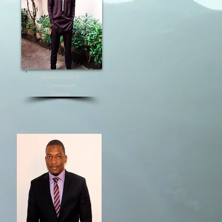
Ibrahima DRAME
Commerçant
Gambie