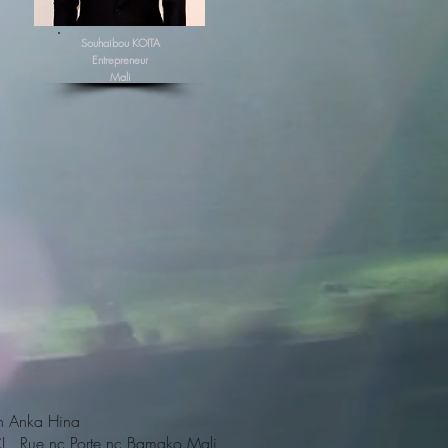
Souhaibou KOITA
Entrepreneur
Mali
on Anka Hina
I Rue nc Porte nc Bamako Mali