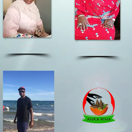
Amy SYLLA
Zenabou DRAME
Sage-Femme
Import/Export
Mali
Belgique