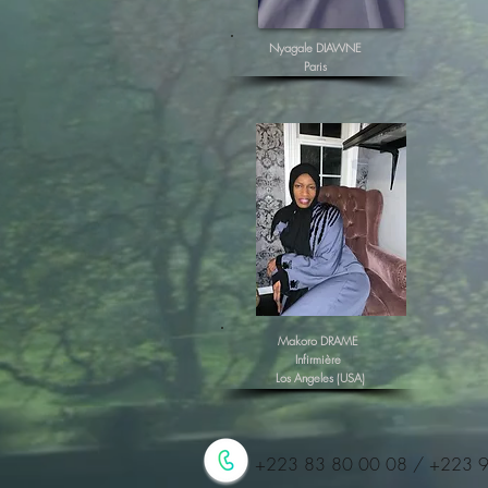
Nyagale DIAWNE
Paris
Makoro DRAME
Infirmière
Los Angeles (USA)
+223 83 80 00 08 / +223 